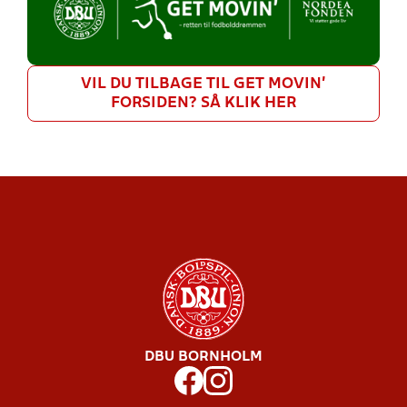
VIL DU TILBAGE TIL GET MOVIN'
FORSIDEN? SÅ KLIK HER
DBU BORNHOLM