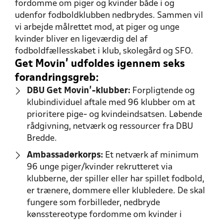
fordomme om piger og kvinder både i og
udenfor fodboldklubben nedbrydes. Sammen vil
vi arbejde målrettet mod, at piger og unge
kvinder bliver en ligeværdig del af
fodboldfællesskabet i klub, skolegård og SFO.
Get Movin’ udfoldes igennem seks
forandringsgreb:
DBU Get Movin’-klubber:
Forpligtende og
klubindividuel aftale med 96 klubber om at
prioritere pige- og kvindeindsatsen. Løbende
rådgivning, netværk og ressourcer fra DBU
Bredde.
Ambassadørkorps:
Et netværk af minimum
96 unge piger/kvinder rekrutteret via
klubberne, der spiller eller har spillet fodbold,
er trænere, dommere eller klubledere. De skal
fungere som forbilleder, nedbryde
kønsstereotype fordomme om kvinder i