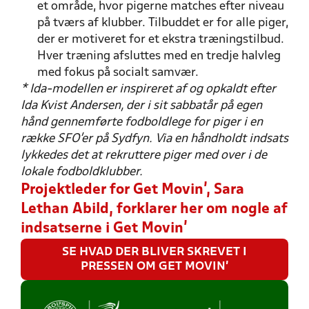
et område, hvor pigerne matches efter niveau
på tværs af klubber. Tilbuddet er for alle piger,
der er motiveret for et ekstra træningstilbud.
Hver træning afsluttes med en tredje halvleg
med fokus på socialt samvær.
* Ida-modellen er inspireret af og opkaldt efter
Ida Kvist Andersen, der i sit sabbatår på egen
hånd gennemførte fodboldlege for piger i en
række SFO'er på Sydfyn. Via en håndholdt indsats
lykkedes det at rekruttere piger med over i de
lokale fodboldklubber.
Projektleder for Get Movin', Sara
Lethan Abild, forklarer her om nogle af
indsatserne i Get Movin'
SE HVAD DER BLIVER SKREVET I
PRESSEN OM GET MOVIN'