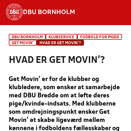
DBU BORNHOLM
Hvad vil du søge efter?
DBU BORNHOLM
KLUBSERVICE
FODBOLD FOR PIGER
INDHOLD OG NYHEDER
GET MOVIN’
HVAD ER GET MOVIN’?
STILLINGER, RESULTATER, KLUBBER OG
HVAD ER GET MOVIN’?
HOLD
Get Movin’ er for de klubber og
klubledere, som ønsker at samarbejde
med DBU Bredde om at løfte deres
pige/kvinde-indsats. Med klubberne
som omdrejningspunkt ønsker Get
Movin’ at skabe ligeværd mellem
kønnene i fodboldens fællesskaber og