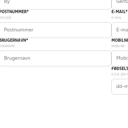
POSTNUMMER*
E-MAIL*
ZIP CODE
E-MAIL
BRUGERNAVN*
MOBILN
USERNAME
MOBILNR.
FØDSEL
D.O.B. (DD