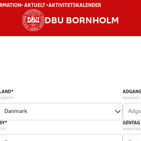
ORMATION
+ AKTUELT +
AKTIVITETSKALENDER
DBU BORNHOLM
LAND*
ADGANG
COUNTRY
PASSWORD
BY*
GENTAG
CITY
REPEAT PA