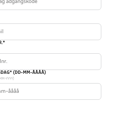
R.*
SDAG* (DD-MM-ÅÅÅÅ)
-MM-YYYY)