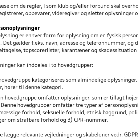
æse om de regler, I som klub og/eller forbund skal overho
egistrerer, opbevarer, videregiver og sletter oplysninger
rsonoplysninger
ysning er enhver form for oplysning om en fysisk person, 
 Det gælder f.eks. navn, adresse og telefonnummer, og de
ltagelse, topscorerlister, karantæner og skadessituation
ninger kan inddeles i to hovedgrupper:
hovedgruppe kategoriseres som almindelige oplysninger. 
, hører til denne kategori.
 hovedgruppe omfatter oplysninger, som er tillagt højere
. Denne hovedgrupper omfatter tre typer af personoplysn
æssige forhold, seksuelle forhold, etnisk baggrund, polit
ger om strafbare forhold og 3) CPR-nummer.
de lægge relevante vejledninger og skabeloner vedr. GDPR