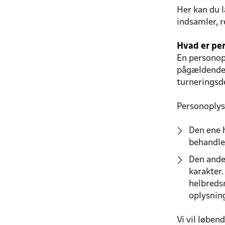
Her kan du l
indsamler, r
Hvad er pe
En personopl
pågældende.
turneringsde
Personoplys
Den ene 
behandler
Den anden
karakter
helbredsm
oplysnin
Vi vil løben