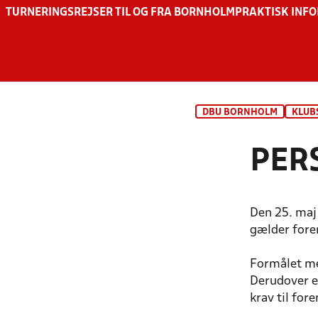
TURNERINGSREJSER TIL OG FRA BORNHOLM
PRAKTISK INF
DBU BORNHOLM
KLUB
PER
Den 25. maj
gælder fore
Formålet me
Derudover er
krav til for