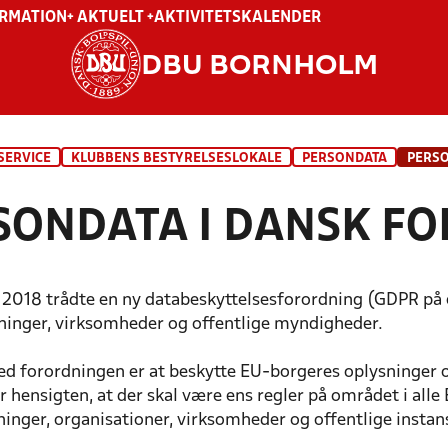
ORMATION
+ AKTUELT +
AKTIVITETSKALENDER
DBU BORNHOLM
SERVICE
KLUBBENS BESTYRELSESLOKALE
PERSONDATA
PERSO
SONDATA I DANSK F
 2018 trådte en ny databeskyttelsesforordning (GDPR på e
ninger, virksomheder og offentlige myndigheder.
d forordningen er at beskytte EU-borgeres oplysninger
 hensigten, at der skal være ens regler på området i alle
eninger, organisationer, virksomheder og offentlige insta