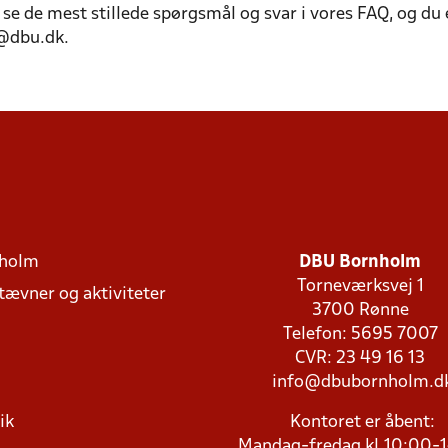
se de mest stillede spørgsmål og svar i vores FAQ, og du 
@dbu.dk.
holm
DBU Bornholm
Torneværksvej 1
stævner og aktiviteter
3700 Rønne
Telefon: 5695 7007
CVR: 23 49 16 13
info@dbubornholm.d
ik
Kontoret er åbent:
Mandag-fredag kl.10:00-