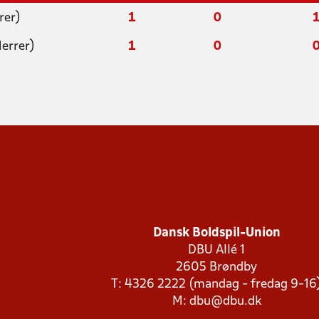
rer)
1
0
errer)
1
0
Dansk Boldspil-Union
DBU Allé 1
2605 Brøndby
T: 4326 2222 (mandag - fredag 9-16
M:
dbu@dbu.dk