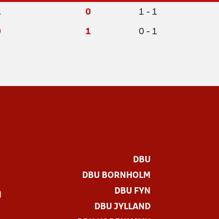
1
0
1 - 1
0
1
0 - 1
DBU
DBU BORNHOLM
DBU FYN
)
DBU JYLLAND