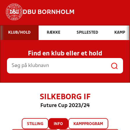
DBU BORNHOLM
Hvad vil du søge efter?
KLUB/HOLD
RÆKKE
SPILLESTED
KAMP
INDHOLD OG NYHEDER
Find en klub eller et hold
STILLINGER, RESULTATER, KLUBBER OG
HOLD
SILKEBORG IF
Future Cup 2023/24
STILLING
INFO
KAMPPROGRAM