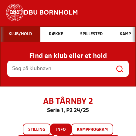
DBU BORNHOLM
Hvad vil du søge efter?
KLUB/HOLD
RÆKKE
SPILLESTED
KAMP
INDHOLD OG NYHEDER
Find en klub eller et hold
STILLINGER, RESULTATER, KLUBBER OG
HOLD
AB TÅRNBY 2
Serie 1, P2 24/25
STILLING
INFO
KAMPPROGRAM