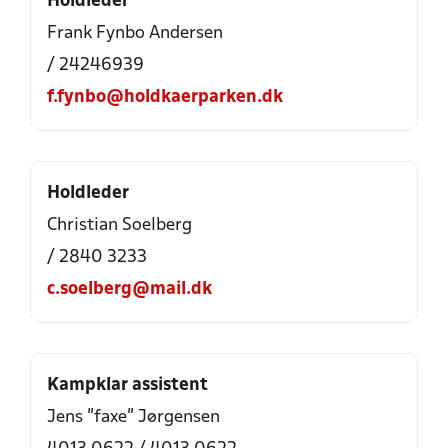
Holdleder
Frank Fynbo Andersen
/ 24246939
f.fynbo@holdkaerparken.dk
Holdleder
Christian Soelberg
/ 2840 3233
c.soelberg@mail.dk
Kampklar assistent
Jens "faxe" Jørgensen