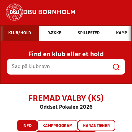
DBU BORNHOLM
Hvad vil du søge efter?
KLUB/HOLD
RÆKKE
SPILLESTED
KAMP
INDHOLD OG NYHEDER
Find en klub eller et hold
STILLINGER, RESULTATER, KLUBBER OG
HOLD
FREMAD VALBY (KS)
Oddset Pokalen 2026
INFO
KAMPPROGRAM
KARANTÆNER