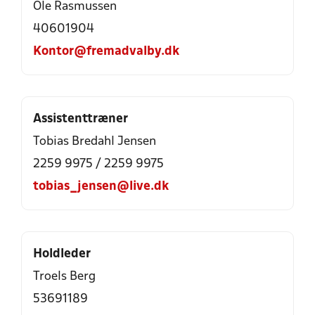
Ole Rasmussen
40601904
Kontor@fremadvalby.dk
Assistenttræner
Tobias Bredahl Jensen
2259 9975 / 2259 9975
tobias_jensen@live.dk
Holdleder
Troels Berg
53691189