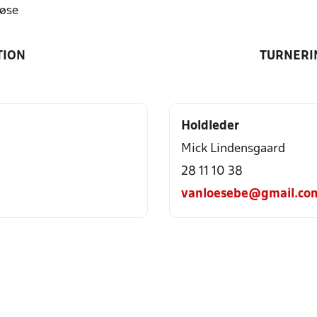
øse
TION
TURNERI
Holdleder
Mick Lindensgaard
28 11 10 38
vanloesebe@gmail.co