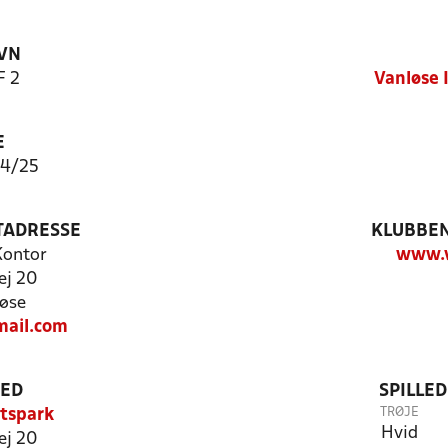
VN
F 2
Vanløse 
E
 24/25
TADRESSE
KLUBBEN
 Kontor
www.v
ej 20
øse
mail.com
TED
SPILLE
TRØJE
tspark
Hvid
ej 20