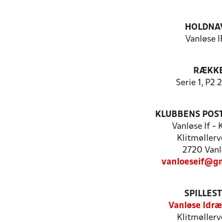
HOLDNA
Vanløse I
RÆKK
Serie 1, P2
KLUBBENS POS
Vanløse If -
Klitmøllerv
2720 Vanl
vanloeseif@g
SPILLES
Vanløse Idræ
Klitmøllerv