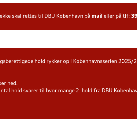
kke skal rettes til DBU København på
mail
eller på tlf:
39
sberettigede hold rykker op i Københavnsserien 2025/26
ker ned.
tal hold svarer til hvor mange 2. hold fra DBU Københav