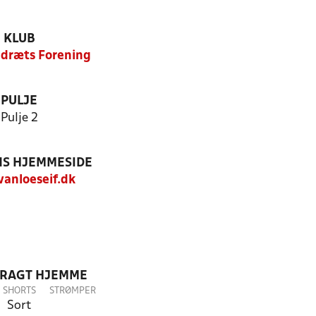
KLUB
Idræts Forening
PULJE
Pulje 2
S HJEMMESIDE
anloeseif.dk
DRAGT HJEMME
SHORTS
STRØMPER
Sort