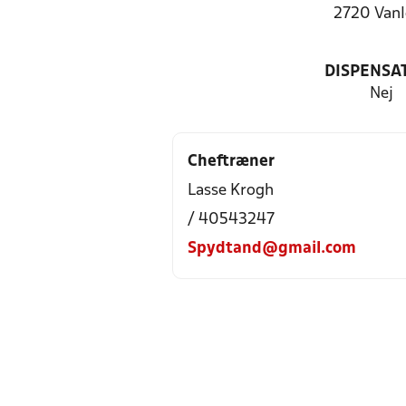
2720 Vanl
DISPENSA
Nej
Cheftræner
Lasse Krogh
/ 40543247
Spydtand@gmail.com