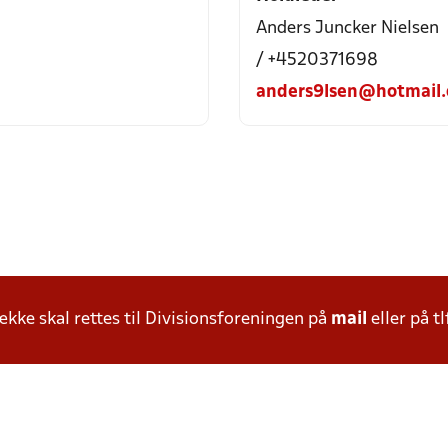
Anders Juncker Nielsen
/ +4520371698
anders9lsen@hotmail
ke skal rettes til Divisionsforeningen på
mail
eller på tl