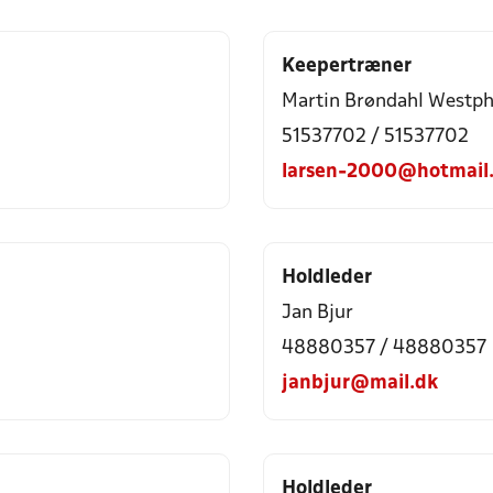
Keepertræner
Martin Brøndahl Westph
51537702 / 51537702
larsen-2000@hotmail
Holdleder
Jan Bjur
48880357 / 48880357
janbjur@mail.dk
Holdleder