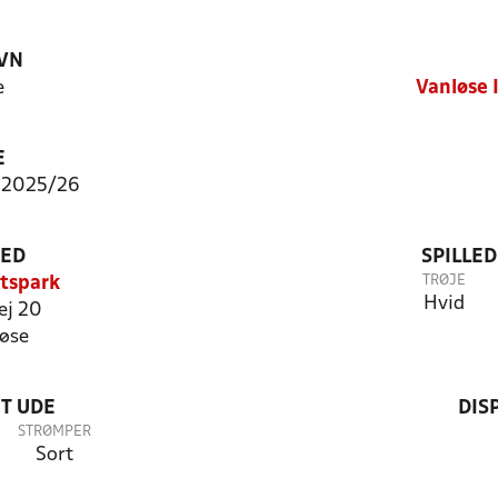
VN
e
Vanløse 
E
 2025/26
TED
SPILLE
TRØJE
tspark
Hvid
ej 20
øse
T UDE
DIS
STRØMPER
Sort