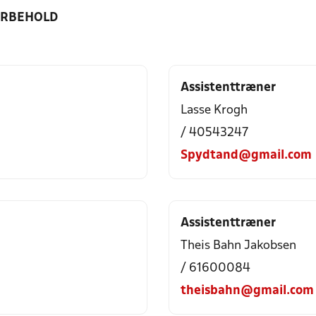
ORBEHOLD
Assistenttræner
Lasse Krogh
/ 40543247
Spydtand@gmail.com
Assistenttræner
Theis Bahn Jakobsen
/ 61600084
theisbahn@gmail.com