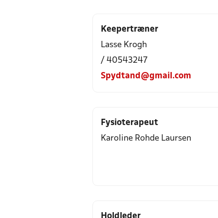
Keepertræner
Lasse Krogh
/ 40543247
Spydtand@gmail.com
Fysioterapeut
Karoline Rohde Laursen
Holdleder