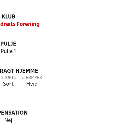
KLUB
Idræts Forening
PULJE
Pulje 1
DRAGT HJEMME
SHORTS
STRØMPER
Sort
Hvid
PENSATION
Nej