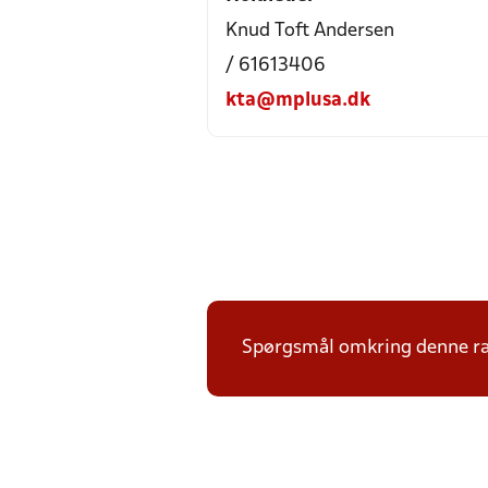
Knud Toft Andersen
/ 61613406
kta@mplusa.dk
Spørgsmål omkring denne ræk