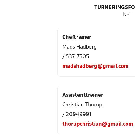
TURNERINGSF
Nej
Cheftræner
Mads Hadberg
/ 53717505
madshadberg@gmail.com
Assistenttræner
Christian Thorup
/ 20949991
thorupchristian@gmail.com