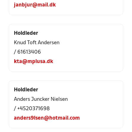
janbjur@mail.dk
Holdleder
Knud Toft Andersen
/ 61613406
kta@mplusa.dk
Holdleder
Anders Juncker Nielsen
/ +4520371698
anders9lsen@hotmail.com