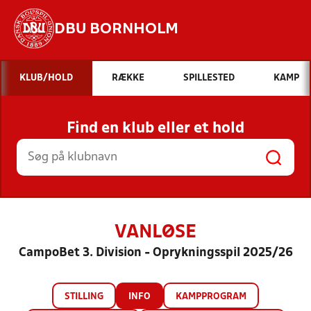
DBU BORNHOLM
Hvad vil du søge efter?
KLUB/HOLD
RÆKKE
SPILLESTED
KAMP
INDHOLD OG NYHEDER
Find en klub eller et hold
STILLINGER, RESULTATER, KLUBBER OG
HOLD
VANLØSE
CampoBet 3. Division - Oprykningsspil 2025/26
STILLING
INFO
KAMPPROGRAM