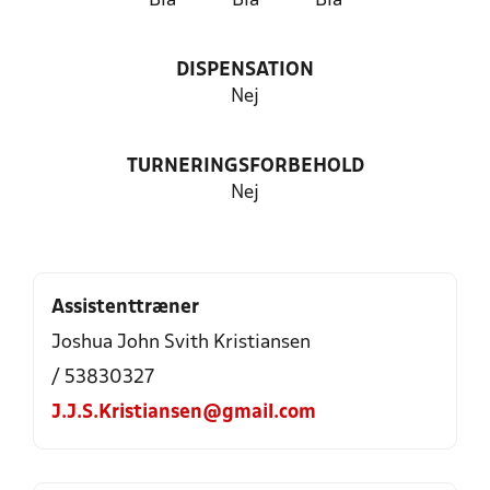
Blå
Blå
Blå
DISPENSATION
Nej
TURNERINGSFORBEHOLD
Nej
Assistenttræner
Joshua John Svith Kristiansen
/ 53830327
J.J.S.Kristiansen@gmail.com