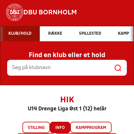
DBU BORNHOLM
Hvad vil du søge efter?
KLUB/HOLD
RÆKKE
SPILLESTED
KAMP
INDHOLD OG NYHEDER
Find en klub eller et hold
STILLINGER, RESULTATER, KLUBBER OG
HOLD
HIK
U14 Drenge Liga Øst 1 (12) helår
STILLING
INFO
KAMPPROGRAM