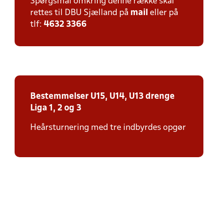
Spørgsmål omkring denne række skal
rettes til DBU Sjælland på
mail
eller på
tlf:
4632 3366
Bestemmelser U15, U14, U13 drenge
Liga 1, 2 og 3
Heårsturnering med tre indbyrdes opgør