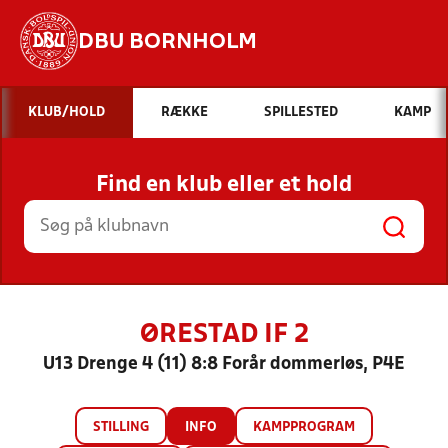
DBU BORNHOLM
Hvad vil du søge efter?
KLUB/HOLD
RÆKKE
SPILLESTED
KAMP
INDHOLD OG NYHEDER
Find en klub eller et hold
STILLINGER, RESULTATER, KLUBBER OG
HOLD
ØRESTAD IF 2
U13 Drenge 4 (11) 8:8 Forår dommerløs, P4E
STILLING
INFO
KAMPPROGRAM