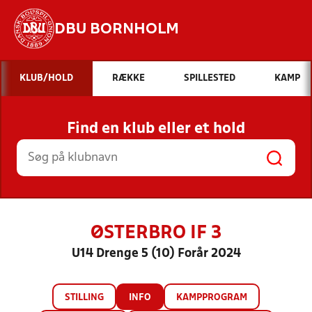
DBU BORNHOLM
Hvad vil du søge efter?
KLUB/HOLD
RÆKKE
SPILLESTED
KAMP
INDHOLD OG NYHEDER
Find en klub eller et hold
STILLINGER, RESULTATER, KLUBBER OG
HOLD
ØSTERBRO IF 3
U14 Drenge 5 (10) Forår 2024
STILLING
INFO
KAMPPROGRAM