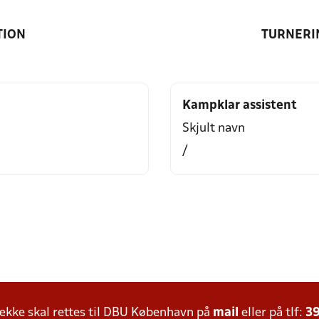
TION
TURNERI
Kampklar assistent
Skjult navn
/
kke skal rettes til DBU København på
mail
eller på tlf:
39