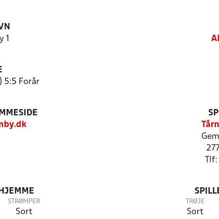
VN
y 1
A
E
) 5:5 Forår
EMMESIDE
SP
nby.dk
Tårn
Gemm
27
Tlf
 HJEMME
SPIL
STRØMPER
TRØJE
Sort
Sort