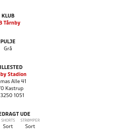
KLUB
B Tårnby
PULJE
Grå
ILLESTED
by Stadion
as Alle 41
70 Kastrup
: 3250 1051
LEDRAGT UDE
SHORTS
STRØMPER
Sort
Sort