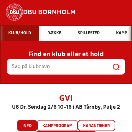
DBU BORNHOLM
Hvad vil du søge efter?
KLUB/HOLD
RÆKKE
SPILLESTED
KAMP
INDHOLD OG NYHEDER
Find en klub eller et hold
STILLINGER, RESULTATER, KLUBBER OG
HOLD
GVI
U6 Dr. Søndag 2/6 10-16 i AB Tårnby, Pulje 2
INFO
KAMPPROGRAM
KARANTÆNER