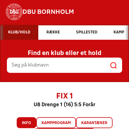
DBU BORNHOLM
Hvad vil du søge efter?
KLUB/HOLD
RÆKKE
SPILLESTED
KAMP
INDHOLD OG NYHEDER
Find en klub eller et hold
STILLINGER, RESULTATER, KLUBBER OG
HOLD
FIX 1
U8 Drenge 1 (16) 5:5 Forår
INFO
KAMPPROGRAM
KARANTÆNER