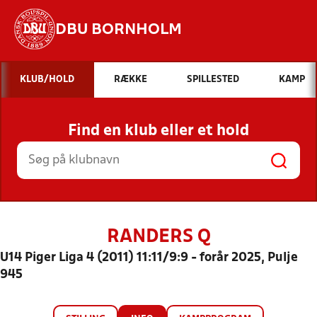
DBU BORNHOLM
Hvad vil du søge efter?
KLUB/HOLD
RÆKKE
SPILLESTED
KAMP
INDHOLD OG NYHEDER
Find en klub eller et hold
STILLINGER, RESULTATER, KLUBBER OG
HOLD
RANDERS Q
U14 Piger Liga 4 (2011) 11:11/9:9 - forår 2025, Pulje
945