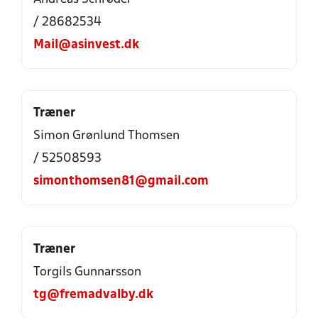
/ 28682534
Mail@asinvest.dk
Træner
Simon Grønlund Thomsen
/ 52508593
simonthomsen81@gmail.com
Træner
Torgils Gunnarsson
tg@fremadvalby.dk