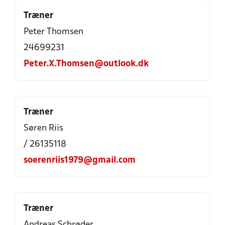
Træner
Peter Thomsen
24699231
Peter.X.Thomsen@outlook.dk
Træner
Søren Riis
/ 26135118
soerenriis1979@gmail.com
Træner
Andreas Schrøder