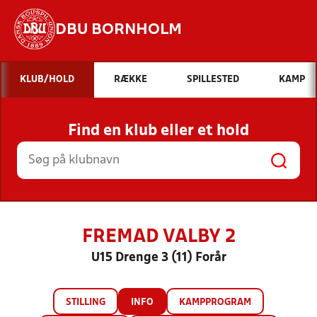
DBU BORNHOLM
Hvad vil du søge efter?
KLUB/HOLD
RÆKKE
SPILLESTED
KAMP
INDHOLD OG NYHEDER
Find en klub eller et hold
STILLINGER, RESULTATER, KLUBBER OG
HOLD
FREMAD VALBY 2
U15 Drenge 3 (11) Forår
STILLING
INFO
KAMPPROGRAM