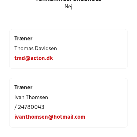
Nej
Træner
Thomas Davidsen
tmd@acton.dk
Træner
Ivan Thomsen
/ 24780043
ivanthomsen@hotmail.com