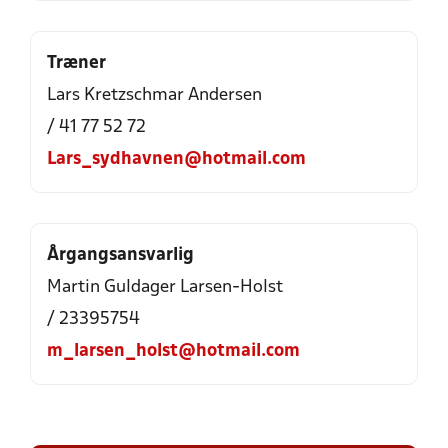
Træner
Lars Kretzschmar Andersen
/ 41 77 52 72
Lars_sydhavnen@hotmail.com
Årgangsansvarlig
Martin Guldager Larsen-Holst
/ 23395754
m_larsen_holst@hotmail.com