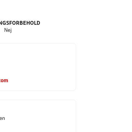
NGSFORBEHOLD
Nej
com
en