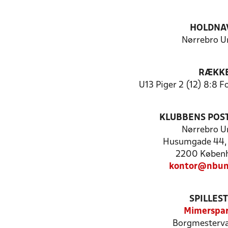
HOLDNA
Nørrebro U
RÆKK
U13 Piger 2 (12) 8:8 
KLUBBENS POS
Nørrebro U
Husumgade 44,
2200 Køben
kontor@nbun
SPILLES
Mimerspa
Borgmesterv