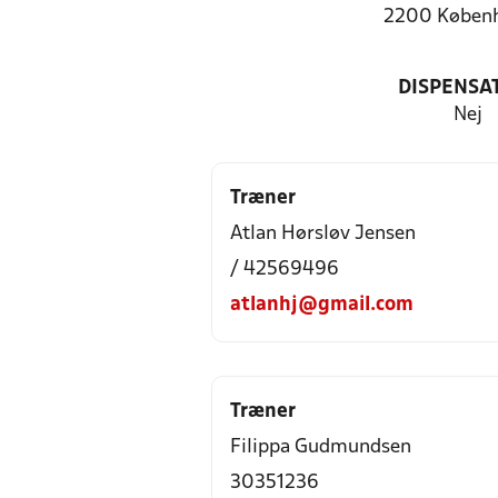
2200 Køben
DISPENSA
Nej
Træner
Atlan Hørsløv Jensen
/ 42569496
atlanhj@gmail.com
Træner
Filippa Gudmundsen
30351236