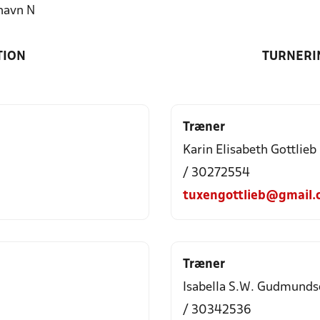
havn N
TION
TURNERI
Træner
Karin Elisabeth Gottlieb
/ 30272554
tuxengottlieb@gmail.
Træner
Isabella S.W. Gudmunds
/ 30342536