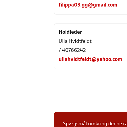
filippa03.gg@gmail.com
Holdleder
Ulla Hvidtfeldt
/ 40766242
ullahvidtfeldt@yahoo.com
Spørgsmål omkring denne ræ