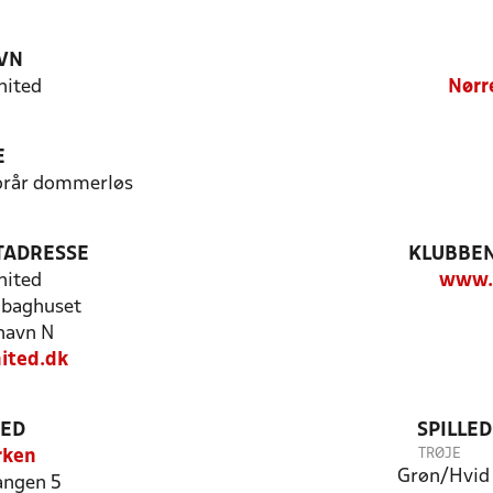
VN
nited
Nørr
E
Forår dommerløs
TADRESSE
KLUBBEN
nited
www.
 baghuset
havn N
ited.dk
TED
SPILLE
TRØJE
rken
Grøn/Hvid
angen 5