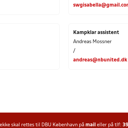
swgisabella@gmail.c
Kampklar assistent
Andreas Mossner
/
andreas@nbunited.dk
kke skal rettes til DBU København på
mail
eller på tlf:
39