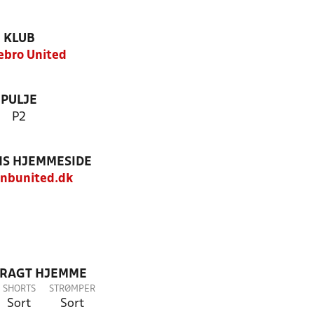
KLUB
ebro United
PULJE
P2
S HJEMMESIDE
nbunited.dk
DRAGT HJEMME
SHORTS
STRØMPER
Sort
Sort