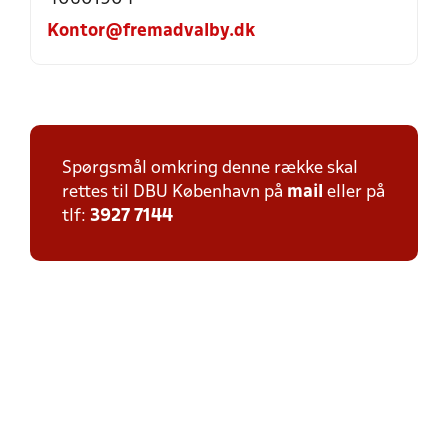
Kontor@fremadvalby.dk
Spørgsmål omkring denne række skal
rettes til DBU København på
mail
eller på
tlf:
3927 7144