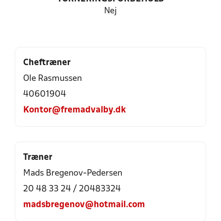
Nej
Cheftræner
Ole Rasmussen
40601904
Kontor@fremadvalby.dk
Træner
Mads Bregenov-Pedersen
20 48 33 24 / 20483324
madsbregenov@hotmail.com