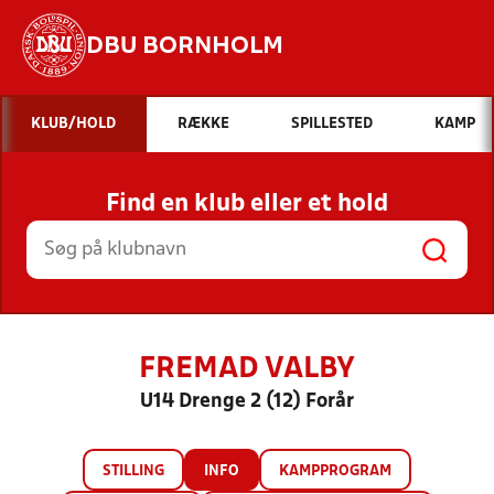
DBU BORNHOLM
Hvad vil du søge efter?
KLUB/HOLD
RÆKKE
SPILLESTED
KAMP
INDHOLD OG NYHEDER
Find en klub eller et hold
STILLINGER, RESULTATER, KLUBBER OG
HOLD
FREMAD VALBY
U14 Drenge 2 (12) Forår
STILLING
INFO
KAMPPROGRAM