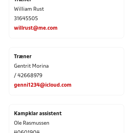
William Rust
31645505
willrust@me.com
Træner
Gentrit Morina
/ 42668979
genni1234@icloud.com
Kampklar assistent
Ole Rasmussen
40601904