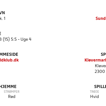
VN
. 1
Sund
E
 (15) 5:5 - Uge 4
EMMESIDE
SP
dklub.dk
Kløvermar
Kløve
2300 
 HJEMME
SPIL
STRØMPER
TRØJE
Rød
Hvid