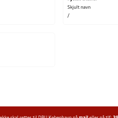
Skjult navn
/
kke skal rettes til DBU København på
mail
eller på tlf:
39