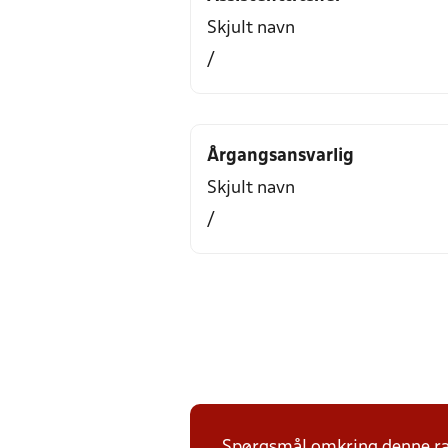
Skjult navn
/
Årgangsansvarlig
Skjult navn
/
Spørgsmål omkring denne ræ