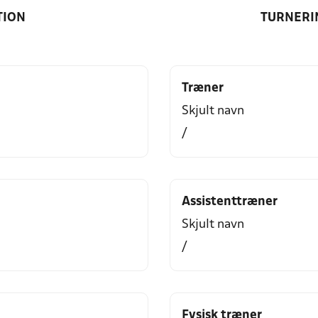
TION
TURNERI
Træner
Skjult navn
/
Assistenttræner
Skjult navn
/
Fysisk træner