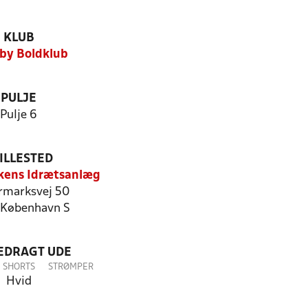
KLUB
by Boldklub
PULJE
Pulje 6
ILLESTED
kens Idrætsanlæg
rmarksvej 50
København S
LEDRAGT UDE
SHORTS
STRØMPER
Hvid