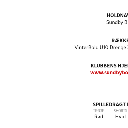
HOLDNA
Sundby Bk
RÆKK
VinterBold U10 Drenge 3
KLUBBENS HJ
www.sundbybol
SPILLEDRAGT
TRØJE
SHORTS
Rød
Hvid