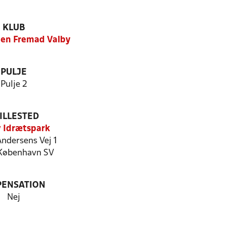
KLUB
en Fremad Valby
PULJE
Pulje 2
ILLESTED
 Idrætspark
Andersens Vej 1
København SV
PENSATION
Nej