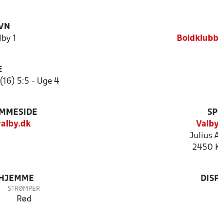
VN
by 1
Boldklubb
E
(16) 5:5 - Uge 4
EMMESIDE
SP
alby.dk
Valby
Julius 
2450 
 HJEMME
DIS
STRØMPER
Rød