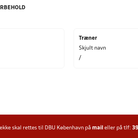
ORBEHOLD
Træner
Skjult navn
/
kke skal rettes til DBU København på
mail
eller på tlf:
39