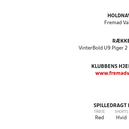
HOLDNA
Fremad Val
RÆKK
VinterBold U9 Piger 2 
KLUBBENS HJ
www.fremadv
SPILLEDRAGT
TRØJE
SHORTS
Rød
Hvid