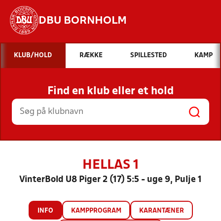
DBU BORNHOLM
Hvad vil du søge efter?
KLUB/HOLD
RÆKKE
SPILLESTED
KAMP
INDHOLD OG NYHEDER
Find en klub eller et hold
STILLINGER, RESULTATER, KLUBBER OG
HOLD
HELLAS 1
VinterBold U8 Piger 2 (17) 5:5 - uge 9, Pulje 1
INFO
KAMPPROGRAM
KARANTÆNER