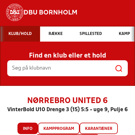
DBU BORNHOLM
Hvad vil du søge efter?
KLUB/HOLD
RÆKKE
SPILLESTED
KAMP
INDHOLD OG NYHEDER
Find en klub eller et hold
STILLINGER, RESULTATER, KLUBBER OG
HOLD
NØRREBRO UNITED 6
VinterBold U10 Drenge 3 (15) 5:5 - uge 9, Pulje 6
INFO
KAMPPROGRAM
KARANTÆNER