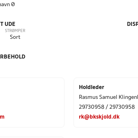
havn Ø
T UDE
DIS
STRØMPER
Sort
ORBEHOLD
Holdleder
Rasmus Samuel Klingen
29730958 / 29730958
om
rk@bkskjold.dk