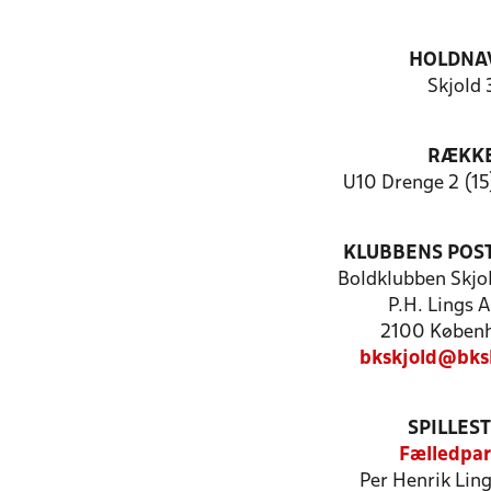
HOLDNA
Skjold 
RÆKK
U10 Drenge 2 (15
KLUBBENS POS
Boldklubben Skjo
P.H. Lings A
2100 Køben
bkskjold@bks
SPILLES
Fælledpa
Per Henrik Ling