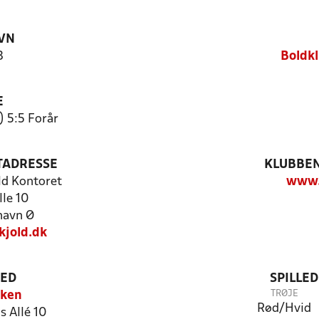
VN
3
Boldkl
E
) 5:5 Forår
TADRESSE
KLUBBEN
ld Kontoret
www.
lle 10
havn Ø
kjold.dk
TED
SPILLE
TRØJE
rken
Rød/Hvid
s Allé 10