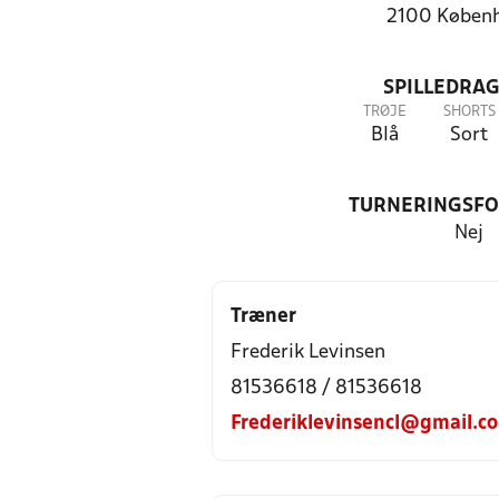
2100 Køben
SPILLEDRAG
TRØJE
SHORTS
Blå
Sort
TURNERINGSF
Nej
Træner
Frederik Levinsen
81536618 / 81536618
Frederiklevinsencl@gmail.c