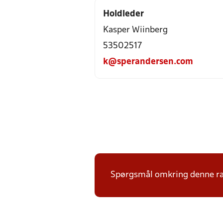
Holdleder
Kasper Wiinberg
53502517
k@sperandersen.com
Spørgsmål omkring denne ræ