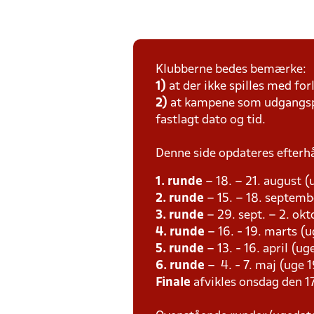
Klubberne bedes bemærke:
1)
at der ikke spilles med for
2)
at kampene som udgangspun
fastlagt dato og tid.
Denne side opdateres efterh
1. runde
– 18. – 21. august (
2. runde
– 15. – 18. septemb
3. runde
– 29. sept. – 2. ok
4. runde
– 16. - 19. marts (u
5. runde
– 13. - 16. april (ug
6. runde
– 4. - 7. maj (uge 1
Finale
afvikles onsdag den 17