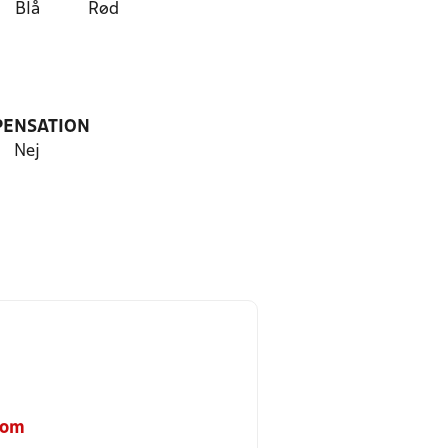
Blå
Rød
PENSATION
Nej
com