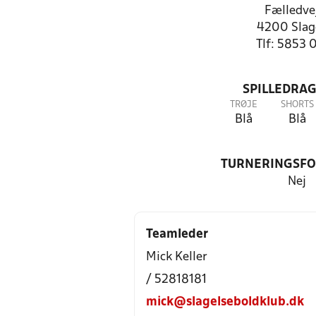
Fælledve
4200 Slag
Tlf: 5853 
SPILLEDRAG
TRØJE
SHORTS
Blå
Blå
TURNERINGSF
Nej
Teamleder
Mick Keller
/ 52818181
mick@slagelseboldklub.dk