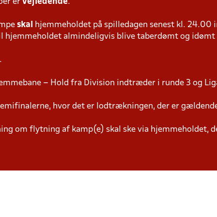
oer er
vejledende
.
ampe
skal
hjemmeholdet på spilledagen senest kl. 24.00 i
 vil hjemmeholdet almindeligvis blive taberdømt og idømt
.
emmebane – Hold fra Division indtræder i runde 3 og Lig
semifinalerne, hvor det er lodtrækningen, der er gældend
g om flytning af kamp(e) skal ske via hjemmeholdet, der