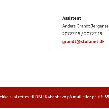
Assistent
Anders Grandt Jørgense
20727116 / 20727116
grandt@stofanet.dk
kke skal rettes til DBU København på
mail
eller på tlf:
39