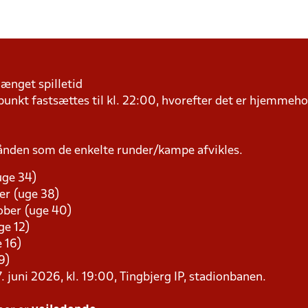
længet spilletid
kt fastsættes til kl. 22:00, hvorefter det er hjemmehol
ånden som de enkelte runder/kampe afvikles.
uge 34)
er (uge 38)
tober (uge 40)
ge 12)
e 16)
9)
. juni 2026, kl. 19:00, Tingbjerg IP, stadionbanen.