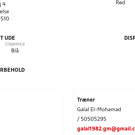
Rød
j 4
else
0510
T UDE
DIS
STRØMPER
Blå
ORBEHOLD
Træner
Galal El-Mohamad
/ 50505295
galal1982.gm@gmail.