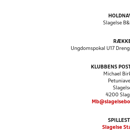
HOLDNA
Slagelse B&
RÆKK
Ungdomspokal U17 Dreng
KLUBBENS POS
Michael Bir
Petuniave
Slagels
4200 Slag
Mb@slagelsebo
SPILLES
Slagelse St