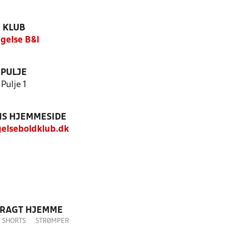
KLUB
agelse B&I
PULJE
Pulje 1
S HJEMMESIDE
elseboldklub.dk
DRAGT HJEMME
SHORTS
STRØMPER