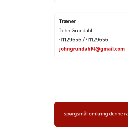
Træner
John Grundahl
41129656 / 41129656
johngrundahl4@gmail.com
Spørgsmål omkring denne ræ