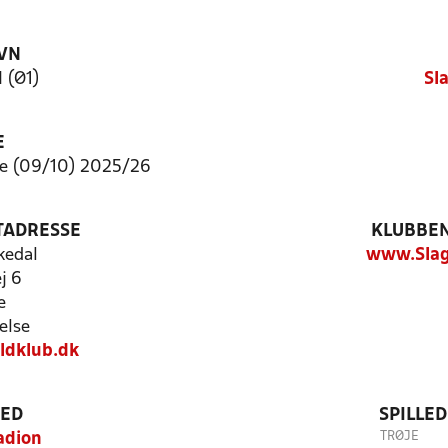
VN
I (Ø1)
Sl
E
e (09/10) 2025/26
TADRESSE
KLUBBEN
kedal
www.Slag
j 6
e
else
ldklub.dk
TED
SPILLE
TRØJE
adion