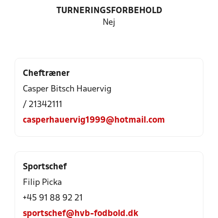
TURNERINGSFORBEHOLD
Nej
Cheftræner
Casper Bitsch Hauervig
/ 21342111
casperhauervig1999@hotmail.com
Sportschef
Filip Picka
+45 91 88 92 21
sportschef@hvb-fodbold.dk