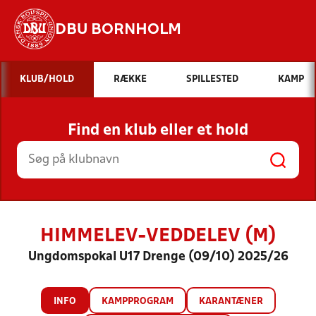
DBU BORNHOLM
Hvad vil du søge efter?
KLUB/HOLD
RÆKKE
SPILLESTED
KAMP
INDHOLD OG NYHEDER
Find en klub eller et hold
STILLINGER, RESULTATER, KLUBBER OG
HOLD
HIMMELEV-VEDDELEV (M)
Ungdomspokal U17 Drenge (09/10) 2025/26
INFO
KAMPPROGRAM
KARANTÆNER