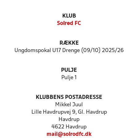
KLUB
Solrød FC
RÆKKE
Ungdomspokal U17 Drenge (09/10) 2025/26
PULJE
Pulje 1
KLUBBENS POSTADRESSE
Mikkel Juul
Lille Havdrupvej 9, Gl. Havdrup
Havdrup
4622 Havdrup
mail@solrodfc.dk