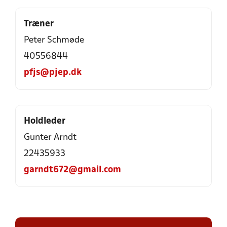
Træner
Peter Schmøde
40556844
pfjs@pjep.dk
Holdleder
Gunter Arndt
22435933
garndt672@gmail.com