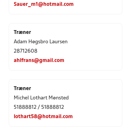
Sauer_m1@hotmail.com
Træner
Adam Høgsbro Laursen
28712608
ahlfrans@gmail.com
Træner
Michel Lothart Mønsted
51888812 / 51888812
lothart58@hotmail.com