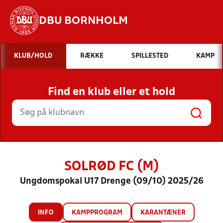
DBU BORNHOLM
Hvad vil du søge efter?
KLUB/HOLD
RÆKKE
SPILLESTED
KAMP
INDHOLD OG NYHEDER
Find en klub eller et hold
STILLINGER, RESULTATER, KLUBBER OG
HOLD
SOLRØD FC (M)
Ungdomspokal U17 Drenge (09/10) 2025/26
INFO
KAMPPROGRAM
KARANTÆNER