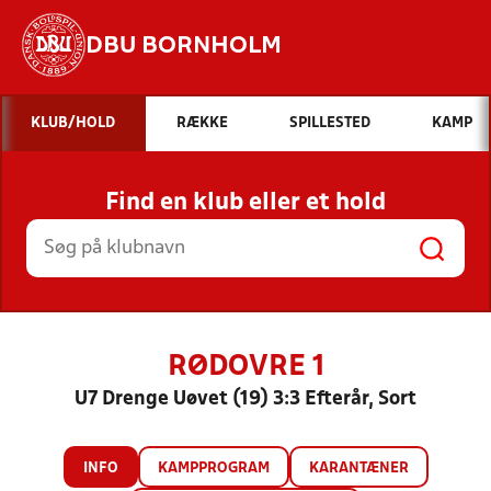
DBU BORNHOLM
Hvad vil du søge efter?
KLUB/HOLD
RÆKKE
SPILLESTED
KAMP
INDHOLD OG NYHEDER
Find en klub eller et hold
STILLINGER, RESULTATER, KLUBBER OG
HOLD
RØDOVRE 1
U7 Drenge Uøvet (19) 3:3 Efterår, Sort
INFO
KAMPPROGRAM
KARANTÆNER