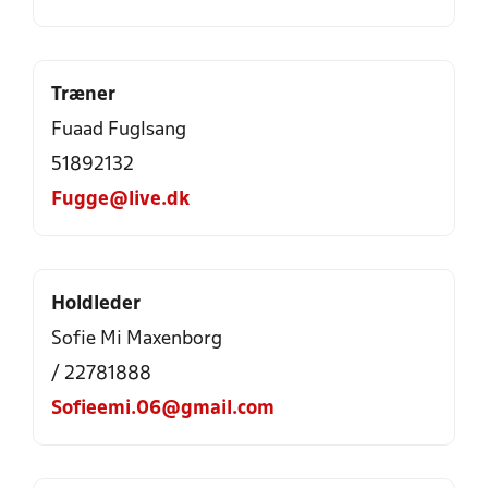
Træner
Fuaad Fuglsang
51892132
Fugge@live.dk
Holdleder
Sofie Mi Maxenborg
/ 22781888
Sofieemi.06@gmail.com