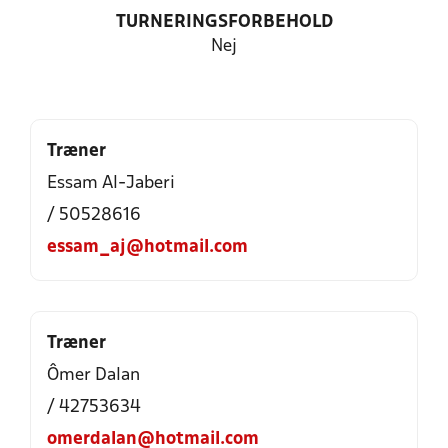
TURNERINGSFORBEHOLD
Nej
Træner
Essam Al-Jaberi
/ 50528616
essam_aj@hotmail.com
Træner
Ômer Dalan
/ 42753634
omerdalan@hotmail.com