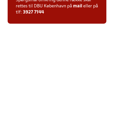
Spørgsmål omkring denne række skal
rettes til DBU København på
mail
eller på
tlf:
3927 7144