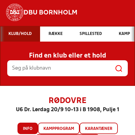
DBU BORNHOLM
Hvad vil du søge efter?
KLUB/HOLD
RÆKKE
SPILLESTED
KAMP
INDHOLD OG NYHEDER
Find en klub eller et hold
STILLINGER, RESULTATER, KLUBBER OG
HOLD
RØDOVRE
U6 Dr. Lørdag 20/9 10-13 i B 1908, Pulje 1
INFO
KAMPPROGRAM
KARANTÆNER