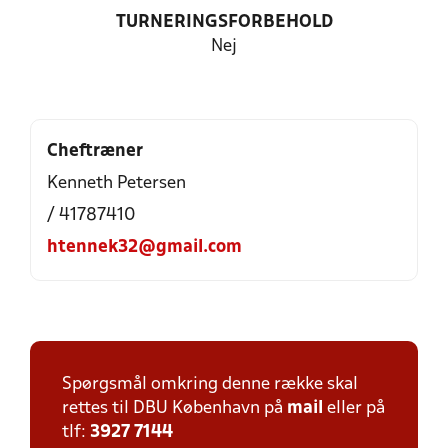
TURNERINGSFORBEHOLD
Nej
Cheftræner
Kenneth Petersen
/ 41787410
htennek32@gmail.com
Spørgsmål omkring denne række skal
rettes til DBU København på
mail
eller på
tlf:
3927 7144