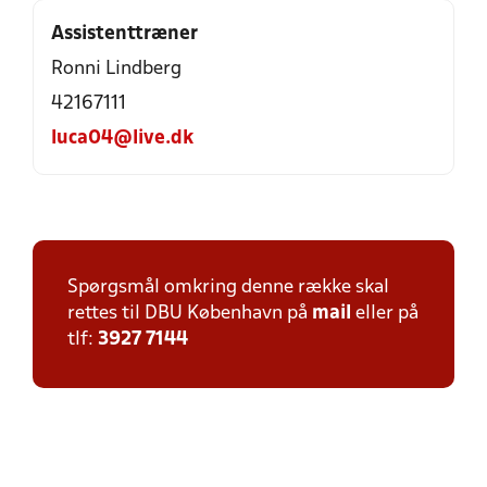
Assistenttræner
Ronni Lindberg
42167111
luca04@live.dk
Spørgsmål omkring denne række skal
rettes til DBU København på
mail
eller på
tlf:
3927 7144