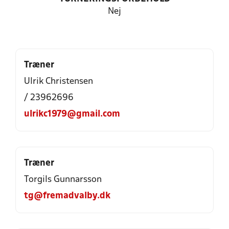
Nej
Træner
Ulrik Christensen
/ 23962696
ulrikc1979@gmail.com
Træner
Torgils Gunnarsson
tg@fremadvalby.dk