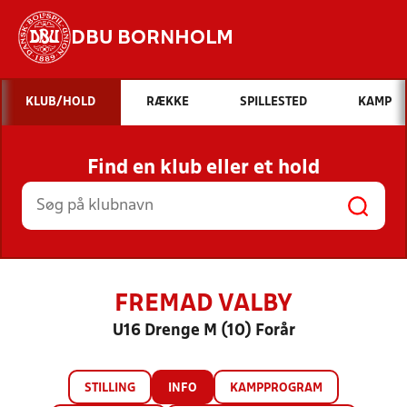
DBU BORNHOLM
Hvad vil du søge efter?
KLUB/HOLD
RÆKKE
SPILLESTED
KAMP
INDHOLD OG NYHEDER
Find en klub eller et hold
STILLINGER, RESULTATER, KLUBBER OG
HOLD
FREMAD VALBY
U16 Drenge M (10) Forår
STILLING
INFO
KAMPPROGRAM