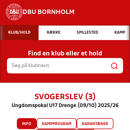
DBU BORNHOLM
Hvad vil du søge efter?
KLUB/HOLD
RÆKKE
SPILLESTED
KAMP
INDHOLD OG NYHEDER
Find en klub eller et hold
STILLINGER, RESULTATER, KLUBBER OG
HOLD
SVOGERSLEV (3)
Ungdomspokal U17 Drenge (09/10) 2025/26
INFO
KAMPPROGRAM
KARANTÆNER