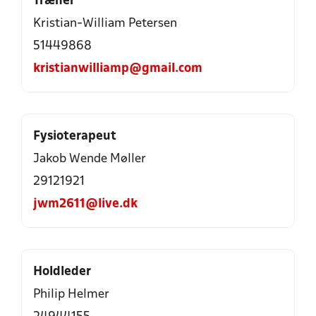
Træner
Kristian-William Petersen
51449868
kristianwilliamp@gmail.com
Fysioterapeut
Jakob Wende Møller
29121921
jwm2611@live.dk
Holdleder
Philip Helmer