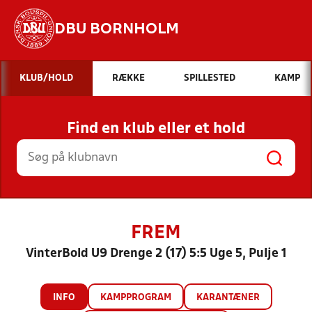
DBU BORNHOLM
Hvad vil du søge efter?
KLUB/HOLD
RÆKKE
SPILLESTED
KAMP
INDHOLD OG NYHEDER
Find en klub eller et hold
STILLINGER, RESULTATER, KLUBBER OG
HOLD
FREM
VinterBold U9 Drenge 2 (17) 5:5 Uge 5, Pulje 1
INFO
KAMPPROGRAM
KARANTÆNER