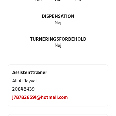
Blå
Blå
Blå
DISPENSATION
Nej
TURNERINGSFORBEHOLD
Nej
Assistenttræner
Ali Al Jayyal
20848439
j78782659l@hotmail.com