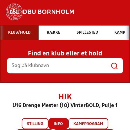
DBU BORNHOLM
Hvad vil du søge efter?
KLUB/HOLD
RÆKKE
SPILLESTED
KAMP
INDHOLD OG NYHEDER
Find en klub eller et hold
STILLINGER, RESULTATER, KLUBBER OG
HOLD
HIK
U16 Drenge Mester (10) VinterBOLD, Pulje 1
STILLING
INFO
KAMPPROGRAM