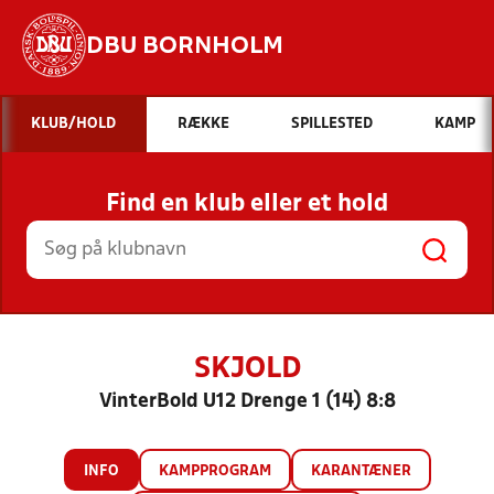
DBU BORNHOLM
Hvad vil du søge efter?
KLUB/HOLD
RÆKKE
SPILLESTED
KAMP
INDHOLD OG NYHEDER
Find en klub eller et hold
STILLINGER, RESULTATER, KLUBBER OG
HOLD
SKJOLD
VinterBold U12 Drenge 1 (14) 8:8
INFO
KAMPPROGRAM
KARANTÆNER