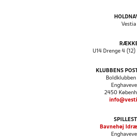
HOLDNA
Vestia
RÆKK
U14 Drenge 4 (12)
KLUBBENS POS
Boldklubben 
Enghaveve
2450 Københ
info@vest
SPILLES
Bavnehøj Idr
Enghaveve