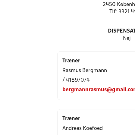
2450 Københ
Tlf: 3321 
DISPENSA
Nej
Træner
Rasmus Bergmann
/ 41897074
bergmannrasmus@gmail.co
Træner
Andreas Koefoed