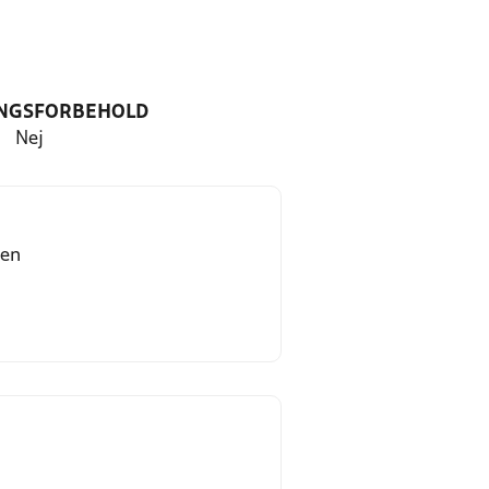
NGSFORBEHOLD
Nej
sen