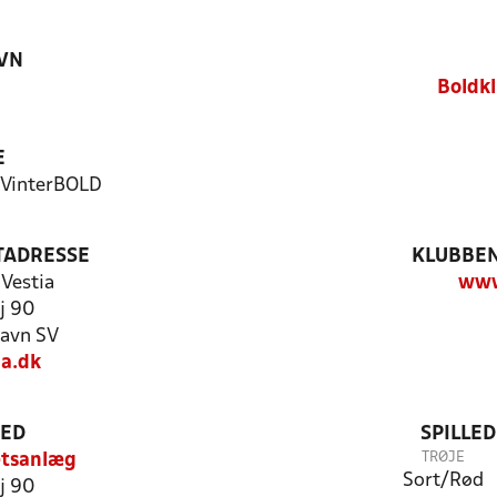
VN
Boldkl
E
 VinterBOLD
TADRESSE
KLUBBEN
Vestia
www
j 90
avn SV
ia.dk
TED
SPILLE
TRØJE
ætsanlæg
Sort/Rød
j 90