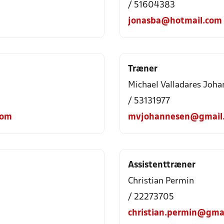
/ 51604383
jonasba@hotmail.com
Træner
Michael Valladares Joh
/ 53131977
com
mvjohannesen@gmail
Assistenttræner
Christian Permin
/ 22273705
christian.permin@gma