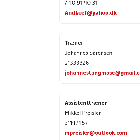
/ 40 91 40 31
Andkoef@yahoo.dk
Træner
Johannes Sørensen
21333326
johannestangmose@gmail.
Assistenttræner
Mikkel Preisler
31147457
mpreisler@outlook.com