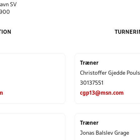
avn SV
4900
TION
TURNERI
Træner
Christoffer Gjedde Poul
30137551
m
cgp13@msn.com
Træner
Jonas Balslev Grage