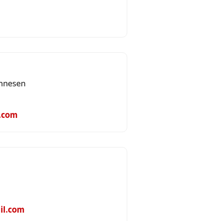
annesen
.com
il.com