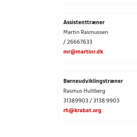
Assistenttræner
Martin Rasmussen
/ 26667633
mr@martinr.dk
Børneudviklingstræner
Rasmus Hultberg
31389903 / 3138 9903
rh@krabat.org