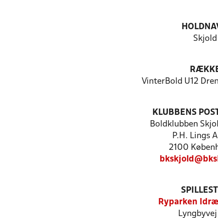
HOLDNA
Skjold
RÆKK
VinterBold U12 Dren
KLUBBENS POS
Boldklubben Skjo
P.H. Lings A
2100 Køben
bkskjold@bks
SPILLES
Ryparken Idr
Lyngbyvej