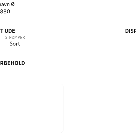
havn Ø
3880
T UDE
DIS
STRØMPER
Sort
ORBEHOLD