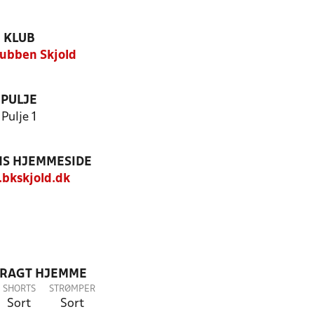
KLUB
ubben Skjold
PULJE
Pulje 1
S HJEMMESIDE
bkskjold.dk
DRAGT HJEMME
SHORTS
STRØMPER
Sort
Sort