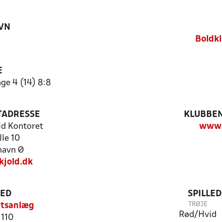
VN
Boldkl
E
ge 4 (14) 8:8
TADRESSE
KLUBBEN
ld Kontoret
www.
lle 10
havn Ø
kjold.dk
TED
SPILLE
TRØJE
ætsanlæg
Rød/Hvid
 110