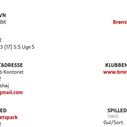
VN
 BK
Brøns
E
3 (17) 5:5 Uge 5
TADRESSE
KLUBBEN
b Kontoret
www.bron
2
shøj
gmail.com
TED
SPILLE
TRØJE
ætspark
Gul/Sort
2