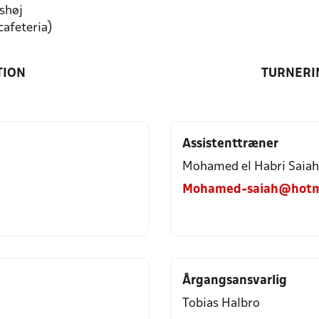
shøj
cafeteria)
TION
TURNERI
Assistenttræner
Mohamed el Habri Saia
Mohamed-saiah@hotm
Årgangsansvarlig
Tobias Halbro