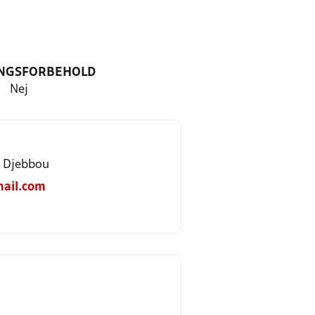
NGSFORBEHOLD
Nej
h Djebbou
ail.com