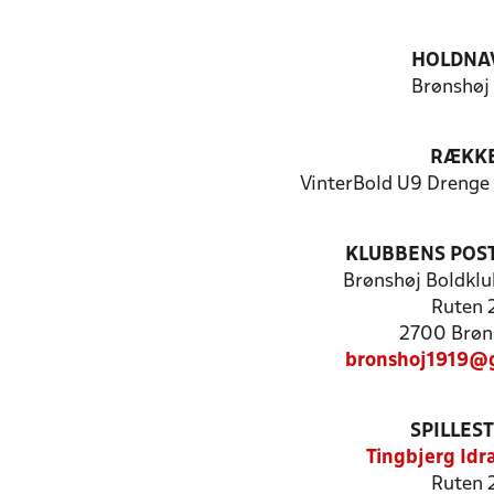
HOLDNA
Brønshøj
RÆKK
VinterBold U9 Drenge 
KLUBBENS POS
Brønshøj Boldklu
Ruten 
2700 Brøn
bronshoj1919@
SPILLES
Tingbjerg Idr
Ruten 