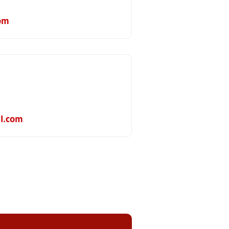
om
l.com