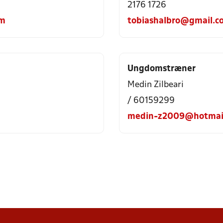
2176 1726
om
tobiashalbro@gmail.c
Ungdomstræner
Medin Zilbeari
/ 60159299
medin-z2009@hotmai