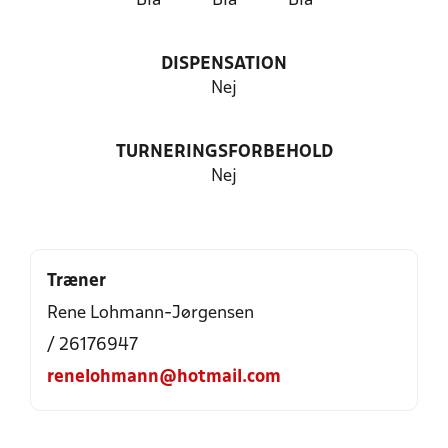
Blå
Blå
Blå
DISPENSATION
Nej
TURNERINGSFORBEHOLD
Nej
Træner
Rene Lohmann-Jørgensen
/ 26176947
renelohmann@hotmail.com