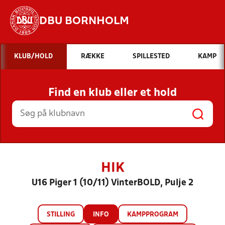
DBU BORNHOLM
Hvad vil du søge efter?
KLUB/HOLD
RÆKKE
SPILLESTED
KAMP
INDHOLD OG NYHEDER
Find en klub eller et hold
STILLINGER, RESULTATER, KLUBBER OG
HOLD
HIK
U16 Piger 1 (10/11) VinterBOLD, Pulje 2
STILLING
INFO
KAMPPROGRAM