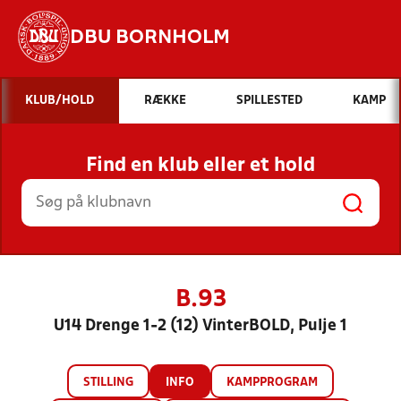
DBU BORNHOLM
Hvad vil du søge efter?
KLUB/HOLD
RÆKKE
SPILLESTED
KAMP
INDHOLD OG NYHEDER
Find en klub eller et hold
STILLINGER, RESULTATER, KLUBBER OG
HOLD
B.93
U14 Drenge 1-2 (12) VinterBOLD, Pulje 1
STILLING
INFO
KAMPPROGRAM