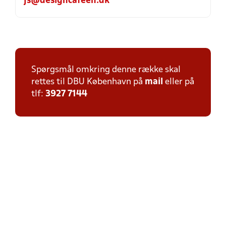
js@designcafeen.dk
Spørgsmål omkring denne række skal
rettes til DBU København på
mail
eller på
tlf:
3927 7144