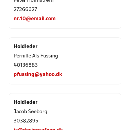
Peter Holmstrøm
27266627
nr.10@email.com
Holdleder
Pernille Als Fussing
40136883
pfussing@yahoo.dk
Holdleder
Jacob Søeborg
30382895