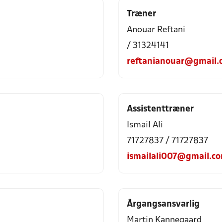
Træner
Anouar Reftani
/ 31324141
reftanianouar@gmail.
Assistenttræner
Ismail Ali
71727837 / 71727837
ismailali007@gmail.c
Årgangsansvarlig
Martin Kannegaard