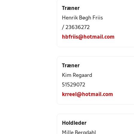
Træner
Henrik Bøgh Friis
/ 23636272
hbfriis@hotmail.com
Træner
Kim Regaard
51529072
krreel@hotmail.com
Holdleder
Mille Bergdahl