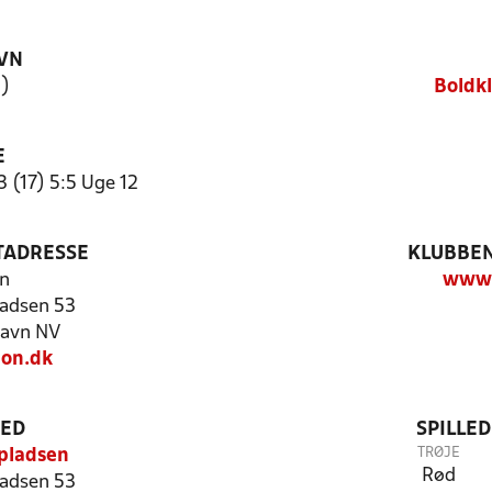
VN
1)
Boldk
E
 (17) 5:5 Uge 12
TADRESSE
KLUBBEN
n
www.
adsen 53
avn NV
on.dk
TED
SPILLE
TRØJE
pladsen
Rød
adsen 53