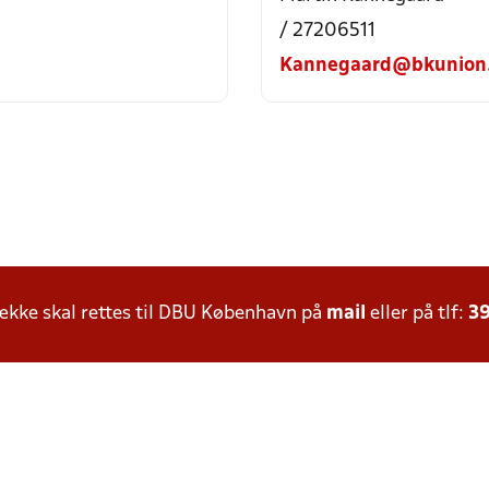
/ 27206511
Kannegaard@bkunion
kke skal rettes til DBU København på
mail
eller på tlf:
39