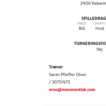
2400 Københ
SPILLEDRAG
TRØJE
SHORTS
Blå
Hvid
TURNERINGSF
Nej
Træner
Søren Pfeiffer Olsen
/ 30751473
srno@novonordisk.com