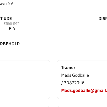
avn NV
T UDE
DIS
STRØMPER
Blå
ORBEHOLD
Træner
Mads Godballe
/ 30822946
Mads.godballe@gmail