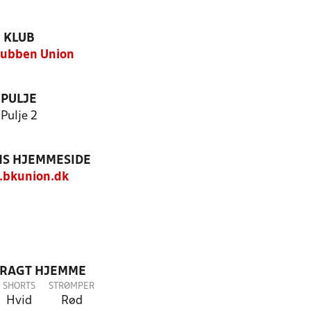
KLUB
lubben Union
PULJE
Pulje 2
S HJEMMESIDE
bkunion.dk
DRAGT HJEMME
SHORTS
STRØMPER
Hvid
Rød