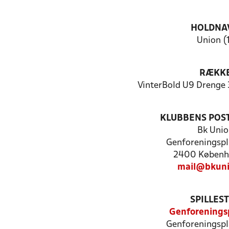
HOLDNA
Union (
RÆKK
VinterBold U9 Drenge 3
KLUBBENS POS
Bk Unio
Genforeningspl
2400 Københ
mail@bkuni
SPILLES
Genforenings
Genforeningspl