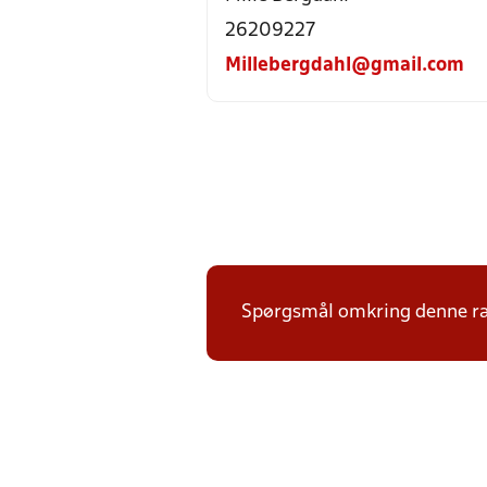
26209227
Millebergdahl@gmail.com
Spørgsmål omkring denne ræ