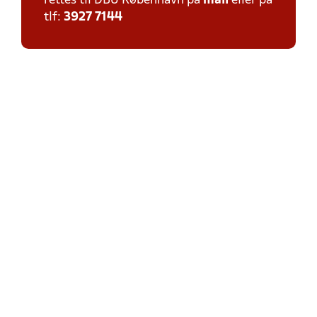
rettes til DBU København på
mail
eller på
tlf:
3927 7144