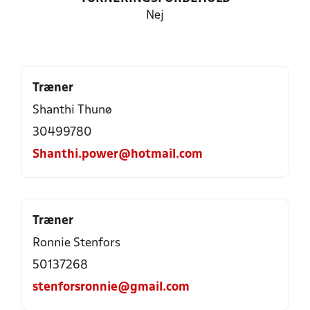
Nej
Træner
Shanthi Thunø
30499780
Shanthi.power@hotmail.com
Træner
Ronnie Stenfors
50137268
stenforsronnie@gmail.com