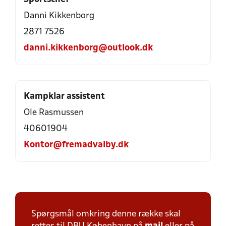
Danni Kikkenborg
2871 7526
danni.kikkenborg@outlook.dk
Kampklar assistent
Ole Rasmussen
40601904
Kontor@fremadvalby.dk
Spørgsmål omkring denne række skal