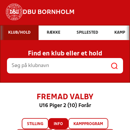
DBU BORNHOLM
Hvad vil du søge efter?
KLUB/HOLD
RÆKKE
SPILLESTED
KAMP
INDHOLD OG NYHEDER
Find en klub eller et hold
STILLINGER, RESULTATER, KLUBBER OG
HOLD
FREMAD VALBY
U16 Piger 2 (10) Forår
STILLING
INFO
KAMPPROGRAM