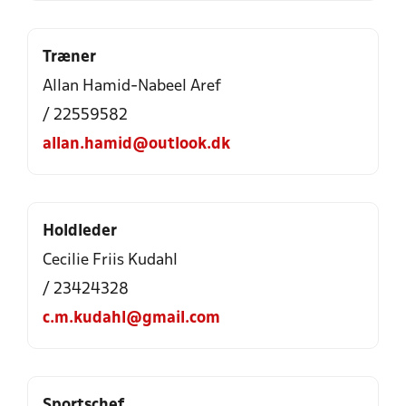
Træner
Allan Hamid-Nabeel Aref
/ 22559582
allan.hamid@outlook.dk
Holdleder
Cecilie Friis Kudahl
/ 23424328
c.m.kudahl@gmail.com
Sportschef