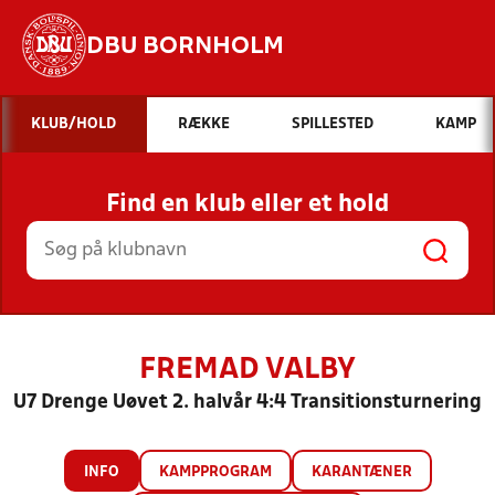
DBU BORNHOLM
Hvad vil du søge efter?
KLUB/HOLD
RÆKKE
SPILLESTED
KAMP
INDHOLD OG NYHEDER
Find en klub eller et hold
STILLINGER, RESULTATER, KLUBBER OG
HOLD
FREMAD VALBY
U7 Drenge Uøvet 2. halvår 4:4 Transitionsturnering
INFO
KAMPPROGRAM
KARANTÆNER