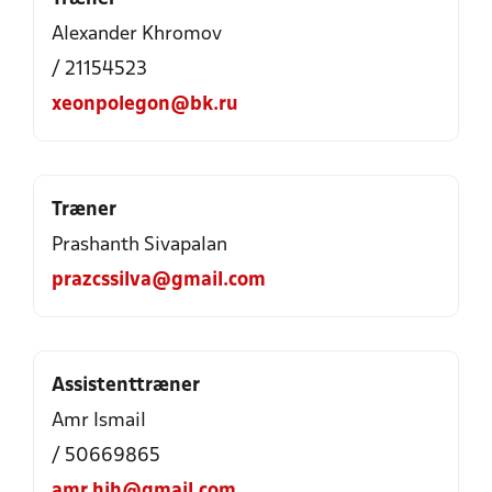
Alexander Khromov
/ 21154523
xeonpolegon@bk.ru
Træner
Prashanth Sivapalan
prazcssilva@gmail.com
Assistenttræner
Amr Ismail
/ 50669865
amr.hih@gmail.com