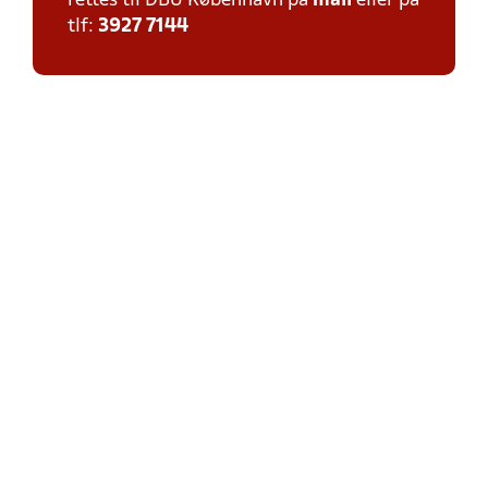
rettes til DBU København på
mail
eller på
tlf:
3927 7144