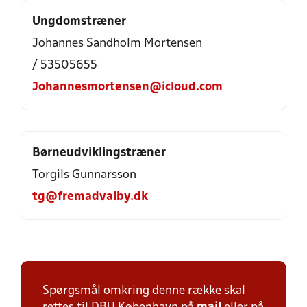
Ungdomstræner
Johannes Sandholm Mortensen
/ 53505655
Johannesmortensen@icloud.com
Børneudviklingstræner
Torgils Gunnarsson
tg@fremadvalby.dk
Spørgsmål omkring denne række skal