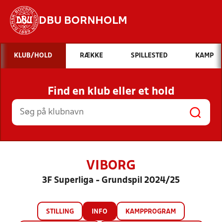
DBU BORNHOLM
Hvad vil du søge efter?
KLUB/HOLD
RÆKKE
SPILLESTED
KAMP
INDHOLD OG NYHEDER
Find en klub eller et hold
STILLINGER, RESULTATER, KLUBBER OG
HOLD
VIBORG
3F Superliga - Grundspil 2024/25
STILLING
INFO
KAMPPROGRAM