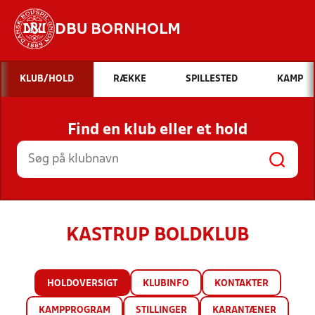
DBU BORNHOLM
Hvad vil du søge efter?
KLUB/HOLD
RÆKKE
SPILLESTED
KAMP
INDHOLD OG NYHEDER
Find en klub eller et hold
STILLINGER, RESULTATER, KLUBBER OG
HOLD
KASTRUP BOLDKLUB
HOLDOVERSIGT
KLUBINFO
KONTAKTER
KAMPPROGRAM
STILLINGER
KARANTÆNER