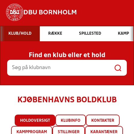
DBU BORNHOLM
Hvad vil du søge efter?
KLUB/HOLD
RÆKKE
SPILLESTED
KAMP
INDHOLD OG NYHEDER
Find en klub eller et hold
STILLINGER, RESULTATER, KLUBBER OG
HOLD
KJØBENHAVNS BOLDKLUB
HOLDOVERSIGT
KLUBINFO
KONTAKTER
KAMPPROGRAM
STILLINGER
KARANTÆNER