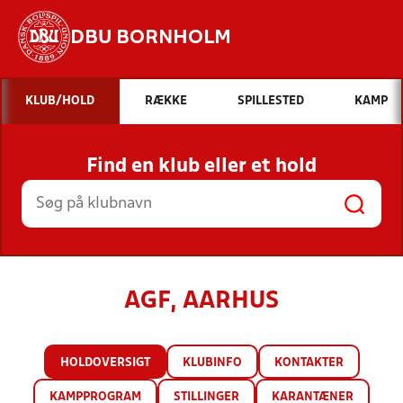
DBU BORNHOLM
Hvad vil du søge efter?
KLUB/HOLD
RÆKKE
SPILLESTED
KAMP
INDHOLD OG NYHEDER
Find en klub eller et hold
STILLINGER, RESULTATER, KLUBBER OG
HOLD
AGF, AARHUS
HOLDOVERSIGT
KLUBINFO
KONTAKTER
KAMPPROGRAM
STILLINGER
KARANTÆNER