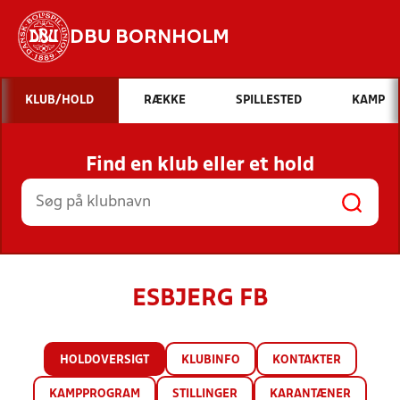
DBU BORNHOLM
Hvad vil du søge efter?
KLUB/HOLD
RÆKKE
SPILLESTED
KAMP
INDHOLD OG NYHEDER
Find en klub eller et hold
STILLINGER, RESULTATER, KLUBBER OG
HOLD
ESBJERG FB
HOLDOVERSIGT
KLUBINFO
KONTAKTER
KAMPPROGRAM
STILLINGER
KARANTÆNER