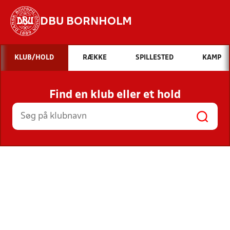
DBU BORNHOLM
Hvad vil du søge efter?
KLUB/HOLD
RÆKKE
SPILLESTED
KAMP
INDHOLD OG NYHEDER
Find en klub eller et hold
STILLINGER, RESULTATER, KLUBBER OG
HOLD